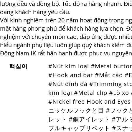
lượng đều và đồng bộ. Tốc độ ra hàng nhanh. Đi
dáng khách hàng yêu cầu.
Với kinh nghiệm trên 20 năm hoạt động trong n
mặt hàng phong phú để khách hàng lựa chọn. Đôn
nghiệm với chuyên môn cao, đáp ứng được nhiều
hiểu ngành phụ liệu luôn giúp quý khách kiếm đư
Đông Nam IK rất hân hạnh được phục vụ nguyên 
핵심어
#Nút kim loại #Metal butt
#Hook and bar #Mắt cáo #E
#Nút đính đá #Trimming st
kim loại #Metal clip #Lò x
#Nickel free Hook and Eye
ニッケルフックと目 #フック
レット #銅アイレット #アル
ブルキャップリベット #スナ