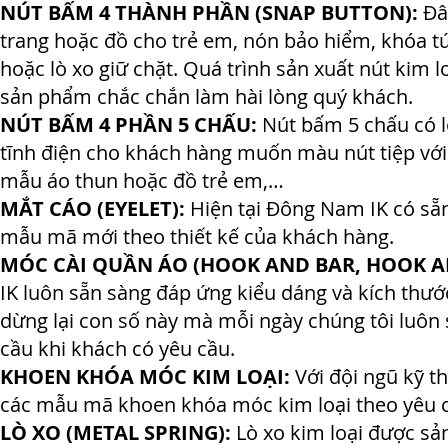
NÚT BẤM 4 THÀNH PHẦN (SNAP BUTTON):
Đây
trang hoặc đồ cho trẻ em, nón bảo hiểm, khóa tú
hoặc lò xo giữ chặt. Quá trình sản xuất nút kim 
sản phẩm chắc chắn làm hài lòng quý khách.
NÚT BẤM 4 PHẦN 5 CHẤU:
Nút bấm 5 chấu có l
tĩnh điện cho khách hàng muốn màu nút tiệp với
mẫu áo thun hoặc đồ trẻ em,…
MẮT CÁO (EYELET):
Hiện tại Đông Nam IK có sẵn
mẫu mã mới theo thiết kế của khách hàng.
MÓC CÀI QUẦN ÁO (HOOK AND BAR, HOOK AN
IK luôn sẵn sàng đáp ứng kiểu dáng và kích thư
dừng lại con số này mà mỗi ngày chúng tôi luô
cầu khi khách có yêu cầu.
KHOEN KHÓA MÓC KIM LOẠI:
Với đội ngũ kỹ t
các mẫu mã khoen khóa móc kim loại theo yêu c
LÒ XO (METAL SPRING):
Lò xo kim loại được sản