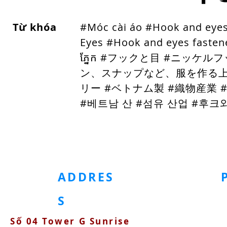
Từ khóa
#Móc cài áo #Hook and eye
Eyes #Hook and eyes fasten
ភ្នែក #フックと目 #ニッケ
ン、スナップなど、服を作る上
リー #ベトナム製 #織物産業 #
#베트남 산 #섬유 산업
#후크와
홈페이지
금속 의류 액세서리
플라스틱 의류 액세서리
의류
ADDRES
S
Số 04 Tower G Sunrise