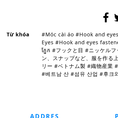
Từ khóa
#Móc cài áo #Hook and eye
Eyes #Hook and eyes fasten
ភ្នែក #フックと目 #ニッケ
ン、スナップなど、服を作る上
リー #ベトナム製 #織物産業 #
#베트남 산 #섬유 산업
#후크와
홈페이지
금속 의류 액세서리
플라스틱 의류 액세서리
의류
ADDRES